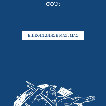
σου;
Lorem ipsum dolor sit amet, consectetur adipiscing elit.
Ut elit tellus.
ΕΠΙΚΟΙΝΩΝΗΣΕ ΜΑΖΙ ΜΑΣ