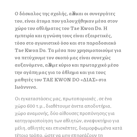
Ο δάσκαλος της σχολής, αλλά και οι συνεργάτες
του, είναι άτομα που γαλουχήθηκαν μέσα στον
χώρο του αθλήματος του Tae Kwon Do. Η
εμπειρία και η γνώση τους είναι εξαιρετικές,
τόσο στο αγωνιστικό όσο και στο παραδοσιακό
Tae Kwon Do. Τα μέσα που χρησιμοποιούμε για
να πετύχουμε τον σκοπό μας είναι συνεχώς
αυξανόμενα, αλλά με κύριο και πρωταρχικό μέσο
την αγάπη μας για το άθλημα και για τους
μαθητές του TAE KWON DO «ΔΙΑΣ» στα
Ιωάννινα.
Οι εγκαταστάσεις μας, πρωτοποριακές , σε ένα
χώρο 600 τ.μ., διαθέτουμε άνετα αποδυτήρια,
χώρο αναμονής, δύο αίθουσες προπόνησης για
κατηγοριοποίηση των αθλητών, αναψυκτήριο για
μέλη, αθλητές και επισκέπτες, διαμορφωμένα κατά
τέτοιο τρόπο, ώστε να μην επηρεάζουν τη