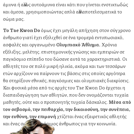
άμυνα ή αλλιώς αυτοάμυνα είναι κάτι που γίνεται ενστικτωδώς
και άμεσα, χρησιμοποιώντας απλά αλλά αποτελεσματικά το
σώμα μας.
Το Tae Kwon Do
όμως έχει μεγάλη απήχηση στον σύγχρονο
άνθρωπο γιατί έχει εξελιχθεί σε ένα τρομερά εντυπωσιακό,
ασφαλές και οργανωμένο
Ολυμπιακό Άθλημα.
Χρόνια
εξέλιξης, μελέτης. επιστημονικής γνώσης και εμπειριών σε
παγκόσμιο επίπεδο του δώσανε αυτά τα χαρακτηριστικά. Οι
αθλητές του σε πολύ μικρή ηλικία, ακόμα και των τεσσάρων
ετών αρχίζουν να παίρνουν τις βάσεις στις οποίες αργότερα
θα στηρίξουν εθνικές, παγκόσμιες και ολυμπιακές διακρίσεις.
Και φυσικά μέσα από τις αρχές του Tae Kwon Do έρχεται η
διαπαιδαγώγηση των αθλητών, που δεν ονομάζονται τυχαία
μαθητές, ούτε και ο προπονητής τυχαία δάσκαλος.
Μέσα από
τον σεβασμό, την πειθαρχία, την δικαιοσύνη, την συνέπεια,
την ευθύνη, την επιμονή
χτίζεται ένας εξαιρετικός αθλητής
και ένας σωστός, χρήσιμος άνθρωπος για την κοινωνία.