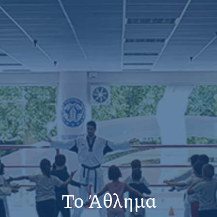
Το Άθλημα