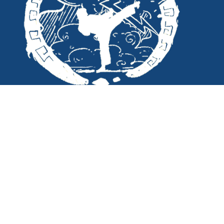
Σκοπός μας; Η αγάπη μας για το
άθλημα και για τους μαθητές του
Tae Kwon Do Δίας στα Ιωάννινα.
Copyright ©
2026
taekwondodias.gr |
Powered by