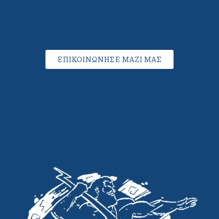
Lorem ipsum dolor sit amet, consectetur adipiscing elit.
Ut elit tellus.
ΕΠΙΚΟΙΝΩΝΗΣΕ ΜΑΖΙ ΜΑΣ