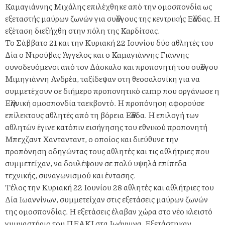
Καμαγιάννης Μιχάλης επιλέχθηκε από την ομοσπονδία ως
εξεταστής μαύρων ζωνών για συλλόγους της κεντρικής Ελλάδας. Η
εξέταση διεξήχθη στην πόλη της Καρδίτσας.
Το Σάββατο 21 και την Κυριακή 22 Ιουνίου δύο αθλητές του
Δία ο Ντρούβας Άγγελος και ο Καμαγιάννης Γιάννης
συνοδευόμενοι από τον Δάσκαλο και προπονητή του συλλόγου
Μιμηγιάννη Ανδρέα, ταξίδεψαν στη θεσσαλονίκη για να
συμμετέχουν σε διήμερο προπονητικό camp που οργάνωσε η
Ελληνική ομοσπονδία ταεκβοντό. Η προπόνηση αφορούσε
επίλεκτους αθλητές από τη βόρεια Ελλάδα. Η επιλογή των
αθλητών έγινε κατόπιν εισήγησης του εθνικού προπονητή
Μπεχζαντ Χαντανταντ, ο οποίος και διεύθυνε την
προπόνηση οδηγώντας τους αθλητές και τις αθλήτριες που
συμμετείχαν, να δουλέψουν σε πολύ υψηλά επίπεδα
τεχνικής, συναγωνισμού και έντασης.
Τέλος την Κυριακή 22 Ιουνίου 28 αθλητές και αθλήτριες του
Δία Ιωαννίνων, συμμετείχαν στις εξετάσεις μαύρων ζωνών
της ομοσπονδίας. Η εξετάσεις έλαβαν χώρα στο νέο κλειστό
γυμναστήριο του ΠΕΑΚΙ στα Ιωάννινα. Εξετάστηκαν