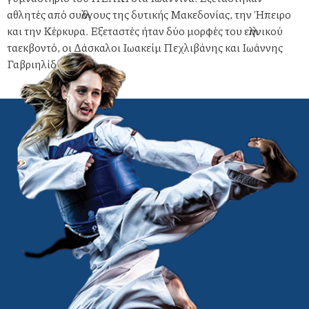
αθλητές από συλλόγους της δυτικής Μακεδονίας, την Ήπειρο
και την Κέρκυρα. Εξεταστές ήταν δύο μορφές του ελληνικού
ταεκβοντό, οι Δάσκαλοι Ιωακείμ Πεχλιβάνης και Ιωάννης
Γαβριηλίδης.