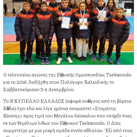
Ο τελευταίος αγώνας της Ελληνικής Ομοσπονδίας Taekwondo
για το 2016, διεξήχθη στον Πολύγυρο Χαλκιδικής το
Σαββατοκύριακο 3-4 Δεκεμβρίου.
Το Β΄ ΚΥΠΕΛΛΟ ΕΛΛΑΔΟΣ (αφορά συλλόγους από τη βόρεια
Ελλάδα) έχει εδώ και λίγα χρόνια ονομαστεί «Σταμάτης
Κάσσης» προς τιμή του Μεγάλου δάσκαλου που υπήρξε ένας
εκ των θεμέλιων λίθων του Ελληνικού Taekwondo. Ο Δίας
συμμετείχε με μια μικρή ομάδα εννέα αθλητών. Έξι από τους