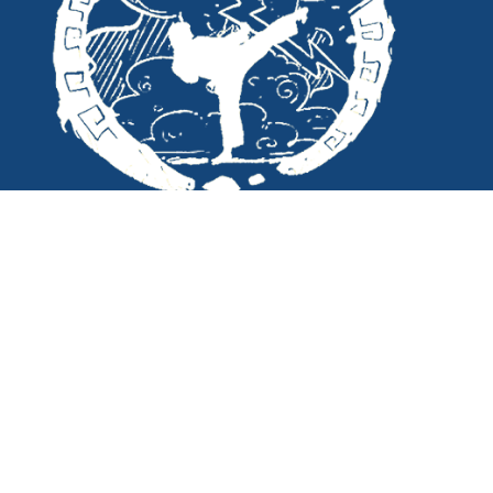
Σκοπός μας; Η αγάπη μας για το
άθλημα και για τους μαθητές του
Tae Kwon Do Δίας στα Ιωάννινα.
Copyright ©
2026
taekwondodias.gr |
Powered by