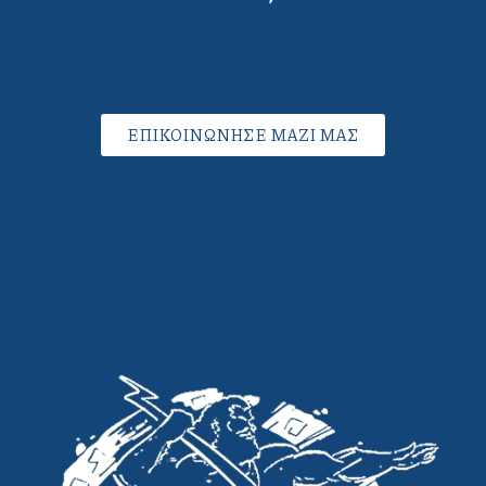
Lorem ipsum dolor sit amet, consectetur adipiscing elit.
Ut elit tellus.
ΕΠΙΚΟΙΝΩΝΗΣΕ ΜΑΖΙ ΜΑΣ