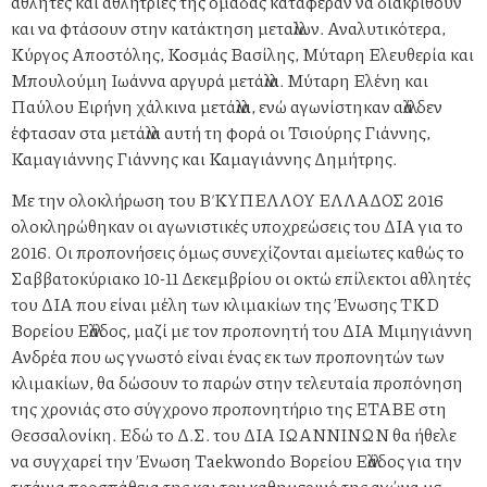
αθλητές και αθλήτριες της ομάδας κατάφεραν να διακριθούν
και να φτάσουν στην κατάκτηση μεταλλίων. Αναλυτικότερα,
Κύργος Αποστόλης, Κοσμάς Βασίλης, Μύταρη Ελευθερία και
Μπουλούμη Ιωάννα αργυρά μετάλλια. Μύταρη Ελένη και
Παύλου Ειρήνη χάλκινα μετάλλια, ενώ αγωνίστηκαν αλλά δεν
έφτασαν στα μετάλλια αυτή τη φορά οι Τσιούρης Γιάννης,
Καμαγιάννης Γιάννης και Καμαγιάννης Δημήτρης.
Με την ολοκλήρωση του Β΄ ΚΥΠΕΛΛΟΥ ΕΛΛΑΔΟΣ 2016
ολοκληρώθηκαν οι αγωνιστικές υποχρεώσεις του ΔΙΑ για το
2016. Οι προπονήσεις όμως συνεχίζονται αμείωτες καθώς το
Σαββατοκύριακο 10-11 Δεκεμβρίου οι οκτώ επίλεκτοι αθλητές
του ΔΙΑ που είναι μέλη των κλιμακίων της Ένωσης TKD
Βορείου Ελλάδος, μαζί με τον προπονητή του ΔΙΑ Μιμηγιάννη
Ανδρέα που ως γνωστό είναι ένας εκ των προπονητών των
κλιμακίων, θα δώσουν το παρών στην τελευταία προπόνηση
της χρονιάς στο σύγχρονο προπονητήριο της ΕΤΑΒΕ στη
Θεσσαλονίκη. Εδώ το Δ.Σ. του ΔΙΑ ΙΩΑΝΝΙΝΩΝ θα ήθελε
να συγχαρεί την Ένωση Taekwondo Βορείου Ελλάδος για την
τιτάνια προσπάθεια της και τον καθημερινό της αγώνα με