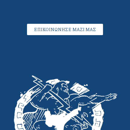
Lorem ipsum dolor sit amet, consectetur adipiscing elit.
Ut elit tellus.
ΕΠΙΚΟΙΝΩΝΗΣΕ ΜΑΖΙ ΜΑΣ