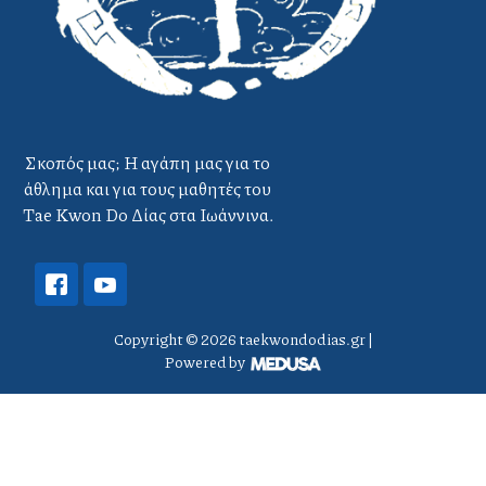
Σκοπός μας; Η αγάπη μας για το
άθλημα και για τους μαθητές του
Tae Kwon Do Δίας στα Ιωάννινα.
Copyright ©
2026
taekwondodias.gr |
Powered by
Αρχική
Γιατί Εμάς;
Ο Δάσκαλος
Το Άθλημα
Οι Χώροι μας
Νέα