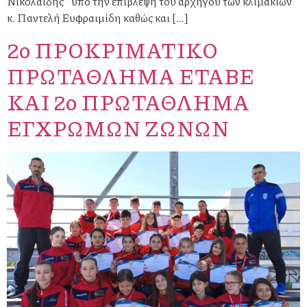
Νικολαΐδης’’ υπό την επίβλεψη του αρχηγού των κλιμακίων
κ. Παντελή Ευφραιμίδη καθώς και […]
2o ΠΡΟΚΡΙΜΑΤΙΚΟ
ΠΡΩΤΑΘΛΗΜΑ ΕΤΑΒΕ
ΚΑΙ 2o ΠΡΩΤΑΘΛΗΜΑ
ΕΓΧΡΩΜΩΝ ΖΩΝΩΝ