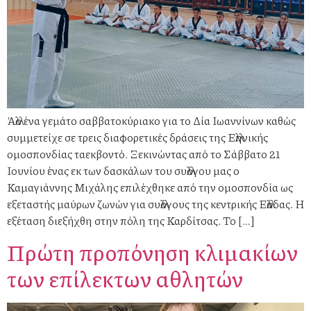
Άλλο ένα γεμάτο σαββατοκύριακο για το Δία Ιωαννίνων καθώς
συμμετείχε σε τρεις διαφορετικές δράσεις της Ελληνικής
ομοσπονδίας ταεκβοντό. Ξεκινώντας από το Σάββατο 21
Ιουνίου ένας εκ των δασκάλων του συλλόγου μας ο
Καμαγιάννης Μιχάλης επιλέχθηκε από την ομοσπονδία ως
εξεταστής μαύρων ζωνών για συλλόγους της κεντρικής Ελλάδας. Η
εξέταση διεξήχθη στην πόλη της Καρδίτσας. Το […]
Πρώτη προπόνηση κλιμακίων
των επίλεκτων αθλητών