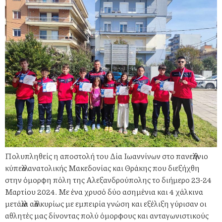
Πολυπληθείς η αποστολή του Δία Ιωαννίνων στο πανελλήνιο
κύπελλο ανατολικής Μακεδονίας και Θράκης που διεξήχθη
στην όμορφη πόλη της Αλεξανδρούπολης το διήμερο 23-24
Μαρτίου 2024. Με ένα χρυσό δύο ασημένια και 4 χάλκινα
μετάλλια αλλά κυρίως με εμπειρία γνώση και εξέλιξη γύρισαν οι
αθλητές μας δίνοντας πολύ όμορφους και ανταγωνιστικούς