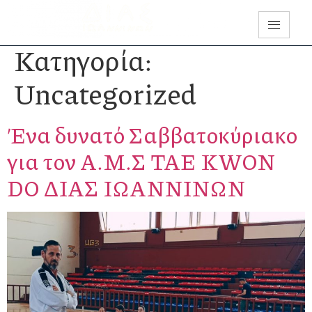
Κατηγορία:
Uncategorized
Ένα δυνατό Σαββατοκύριακο
για τον Α.Μ.Σ TAE KWON
DO ΔΙΑΣ ΙΩΑΝΝΙΝΩΝ